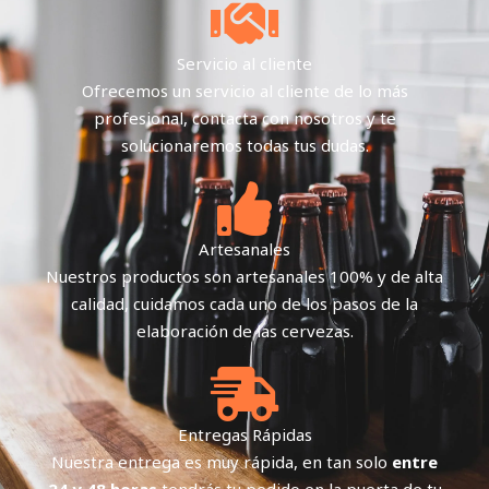
Servicio al cliente
Ofrecemos un servicio al cliente de lo más
profesional, contacta con nosotros y te
solucionaremos todas tus dudas.
Artesanales
Nuestros productos son artesanales 100% y de alta
calidad, cuidamos cada uno de los pasos de la
elaboración de las cervezas.
Entregas Rápidas
Nuestra entrega es muy rápida, en tan solo
entre
24 y 48 horas
tendrás tu pedido en la puerta de tu